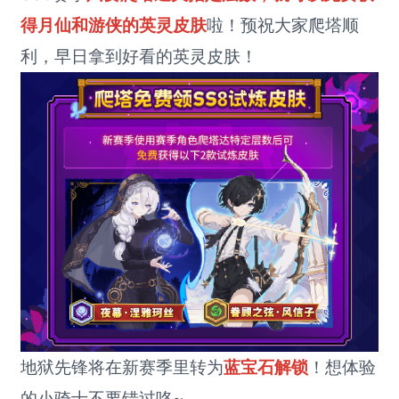
得月仙和游侠的英灵皮肤
啦！预祝大家爬塔顺
利，早日拿到好看的英灵皮肤！
地狱先锋将在新赛季里转为
蓝宝石解锁
！想体验
的小骑士不要错过咯~