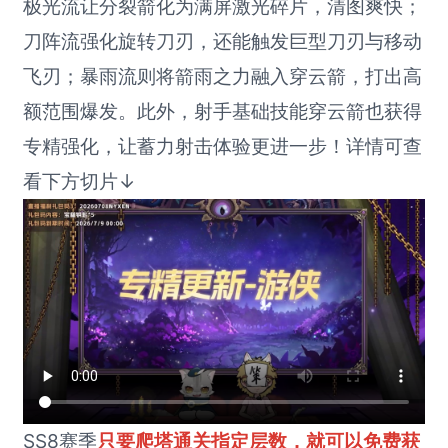
极光流让分裂箭化为满屏激光碎片，清图爽快；
刀阵流强化旋转刀刃，还能触发巨型刀刃与移动
飞刃；暴雨流则将箭雨之力融入穿云箭，打出高
额范围爆发。此外，射手基础技能穿云箭也获得
专精强化，让蓄力射击体验更进一步！详情可查
看下方切片↓
SS8赛季
只要爬塔通关指定层数，就可以免费获