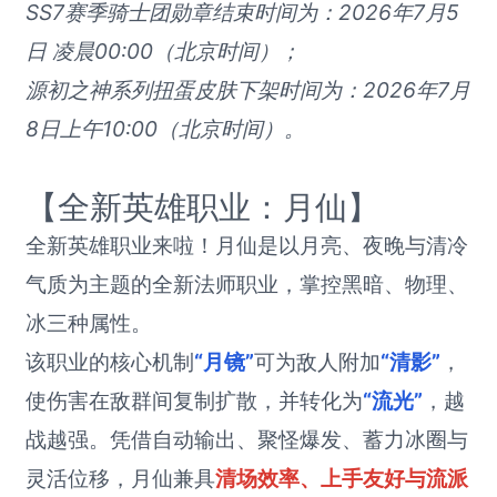
SS7赛季骑士团勋章结束时间为：2026年7月5
日 凌晨00:00（北京时间）；
源初之神系列扭蛋皮肤下架时间为：2026年7月
8日上午10:00（北京时间）。
【全新英雄职业：月仙】
全新英雄职业来啦！月仙是以月亮、夜晚与清冷
气质为主题的全新法师职业，掌控黑暗、物理、
冰三种属性。
该职业的核心机制
“月镜”
可为敌人附加
“清影”
，
使伤害在敌群间复制扩散，并转化为
“流光”
，越
战越强。凭借自动输出、聚怪爆发、蓄力冰圈与
灵活位移，月仙兼具
清场效率、上手友好与流派