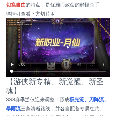
切换自由
的特点，是优雅而致命的群怪杀手。
详情可查看下方切片↓
【游侠新专精、新觉醒、新圣
魂】
SS8赛季游侠迎来调整！形成
极光流、刀阵流、
暴雨流
三条清晰路线，并各自配备专属红武。