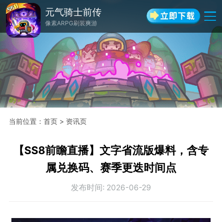
元气骑士前传
像素ARPG刷装爽游
当前位置
：
首页
>
资讯页
【SS8前瞻直播】文字省流版爆料，含专
属兑换码、赛季更迭时间点
发布时间
:
2026-06-29