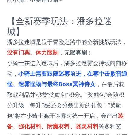
【全新赛季玩法：潘多拉迷
城】
潘多拉迷城是位于冒险之路中的全新挑战玩法，
没有门票、体力限制
，无限爽刷！
小骑士在进入迷城后，潘多拉迷雾会持续向前移
动，
小骑士需要跟随迷雾前进，在雾中击败普通
怪、迷雾怪物与最终Boss冥神侍女
，在最后获
取战利品并积攒“奖励包”积分。“奖励包”会随积
分升级，每升3级还会分裂出新的礼包！“奖励
包”将在小骑士离开迷雾时统一开启，会产出
装
备、强化材料、附魔材料、器灵材料
等多种奖