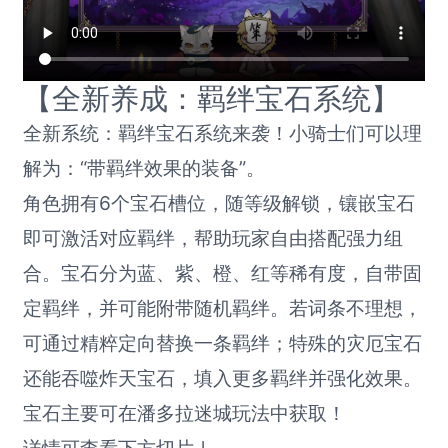
【全新养成：羁绊宝石系统】
全新系统：羁绊宝石系统来袭！小骑士们可以理
解为：“带羁绊效果的装备”。
角色拥有6个宝石槽位，随等级解锁，镶嵌宝石
即可激活对应羁绊，帮助玩家自由搭配强力组
合。宝石分为蓝、紫、橙、红等稀有度，自带固
定羁绊，并可能附带随机羁绊。若词条不理想，
可通过精粹定向替换一条羁绊；特殊的灾厄宝石
还能吞噬炸天宝石，填入更多羁绊并强化效果。
宝石主要可在潘多拉迷城玩法中获取！