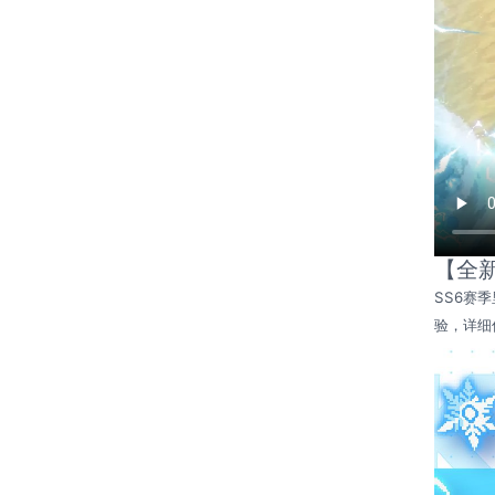
【全
SS6赛
验，详细